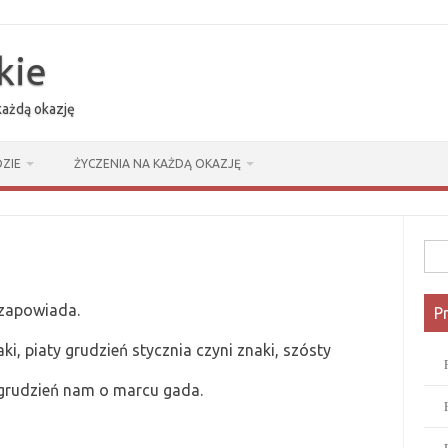
kie
 każdą okazję
ZIE
ŻYCZENIA NA KAŻDĄ OKAZJĘ
Szuk
 zapowiada.
P
aki, piaty grudzień stycznia czyni znaki, szósty
 grudzień nam o marcu gada.