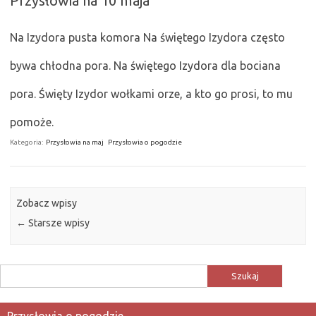
Przysłowia na 10 maja
Na Izydora pusta komora Na świętego Izydora często
bywa chłodna pora. Na świętego Izydora dla bociana
pora. Święty Izydor wołkami orze, a kto go prosi, to mu
pomoże.
Kategoria:
Przysłowia na maj
Przysłowia o pogodzie
Zobacz wpisy
←
Starsze wpisy
Szukaj:
Przysłowia o pogodzie