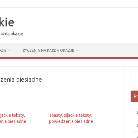
kie
 każdą okazję
ZIE
ŻYCZENIA NA KAŻDĄ OKAZJĘ
Szuk
dzenia biesiadne
P
ijackie teksty,
Toasty, pijackie teksty,
nia biesiadne
powiedzenia biesiadne