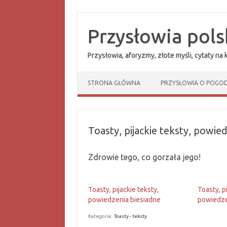
Przejdź
do
treści
Przysłowia pols
Przysłowia, aforyzmy, złote myśli, cytaty na
STRONA GŁÓWNA
PRZYSŁOWIA O POGOD
Toasty, pijackie teksty, powie
Zdrowie tego, co gorzała jego!
Toasty, pijackie teksty,
Toasty, p
powiedzenia biesiadne
powiedze
Kategoria:
Toasty - teksty