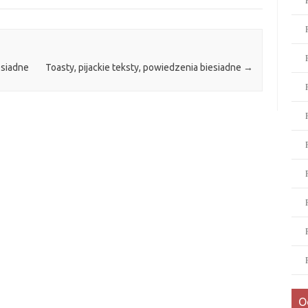
esiadne
Toasty, pijackie teksty, powiedzenia biesiadne
→
O