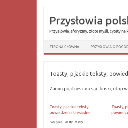
Przejdź
do
treści
Przysłowia pols
Przysłowia, aforyzmy, złote myśli, cytaty na
STRONA GŁÓWNA
PRZYSŁOWIA O POGOD
Toasty, pijackie teksty, powie
Zanim pójdziesz na sąd boski, utop w 
Toasty, pijackie teksty,
Toasty, p
powiedzenia biesiadne
powiedze
Kategoria:
Toasty - teksty