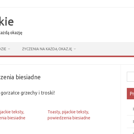
kie
 każdą okazję
ZIE
ŻYCZENIA NA KAŻDĄ OKAZJĘ
Szuk
dzenia biesiadne
gorzałce grzechy i troski!
P
ijackie teksty,
Toasty, pijackie teksty,
nia biesiadne
powiedzenia biesiadne