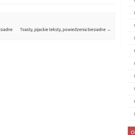
esiadne
Toasty, pijackie teksty, powiedzenia biesiadne
→
O