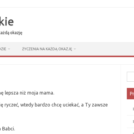
kie
 każdą okazję
ZIE
ŻYCZENIA NA KAŻDĄ OKAZJĘ
Szuk
chę lepsza niż moja mama.
P
ię ryczeć, wtedy bardzo chcę uciekać, a Ty zawsze
 Babci.