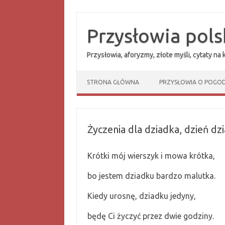
Przejdź
do
treści
Przysłowia pols
Przysłowia, aforyzmy, złote myśli, cytaty na
STRONA GŁÓWNA
PRZYSŁOWIA O POGOD
Życzenia dla dziadka, dzień dz
Krótki mój wierszyk i mowa krótka,
bo jestem dziadku bardzo malutka.
Kiedy urosnę, dziadku jedyny,
będę Ci życzyć przez dwie godziny.