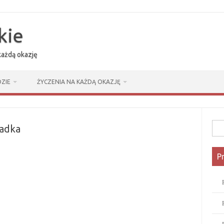
kie
 każdą okazję
ZIE
ŻYCZENIA NA KAŻDĄ OKAZJĘ
Szuk
iadka
P