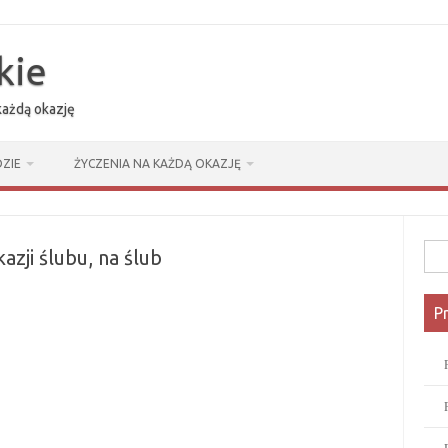
kie
 każdą okazję
ZIE
ŻYCZENIA NA KAŻDĄ OKAZJĘ
Szuk
zji ślubu, na ślub
P