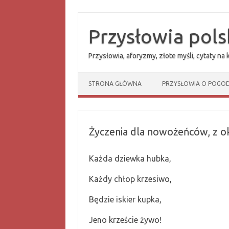
Przejdź
do
treści
Przysłowia pols
Przysłowia, aforyzmy, złote myśli, cytaty na
STRONA GŁÓWNA
PRZYSŁOWIA O POGOD
Życzenia dla nowożeńców, z oka
Każda dziewka hubka,
Każdy chłop krzesiwo,
Będzie iskier kupka,
Jeno krzeście żywo!