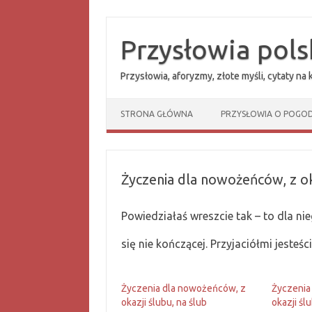
Przejdź
do
treści
Przysłowia pols
Przysłowia, aforyzmy, złote myśli, cytaty na
STRONA GŁÓWNA
PRZYSŁOWIA O POGOD
Życzenia dla nowożeńców, z oka
Powiedziałaś wreszcie tak – to dla nie
się nie kończącej. Przyjaciółmi jesteś
Życzenia dla nowożeńców, z
Życzenia
okazji ślubu, na ślub
okazji śl