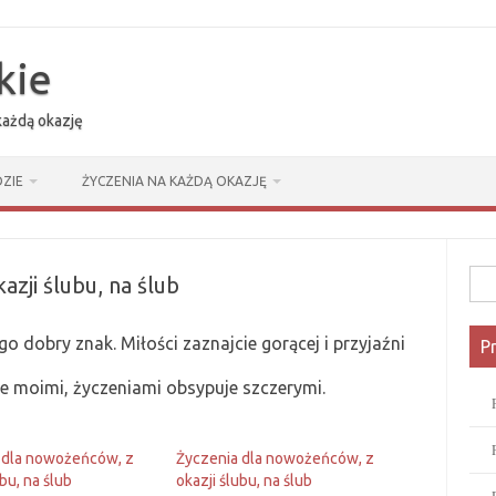
kie
 każdą okazję
ZIE
ŻYCZENIA NA KAŻDĄ OKAZJĘ
Szuk
zji ślubu, na ślub
go dobry znak. Miłości zaznajcie gorącej i przyjaźni
P
cie moimi, życzeniami obsypuje szczerymi.
 dla nowożeńców, z
Życzenia dla nowożeńców, z
ubu, na ślub
okazji ślubu, na ślub