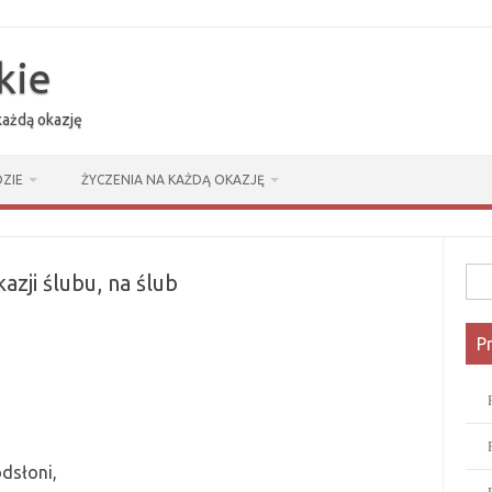
kie
 każdą okazję
ZIE
ŻYCZENIA NA KAŻDĄ OKAZJĘ
Szuk
zji ślubu, na ślub
P
dsłoni,