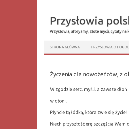
Przejdź
do
treści
Przysłowia pols
Przysłowia, aforyzmy, złote myśli, cytaty na
STRONA GŁÓWNA
PRZYSŁOWIA O POGOD
Życzenia dla nowożeńców, z oka
W zgodzie serc, myśli, a zawsze dłoń
w dłoni,
Płyńcie tą łódką, która zwie się życie!
Niech przyszłość erę szczęścia Wam o