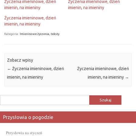
Życzenia imieninowe, dzień
Życzenia imieninowe, dzień
imienin, na imieniny
imienin, na imieniny
Życzenia imieninowe, dzień
imienin, na imieniny
Kategoria:
Imieninowe życzenia, teksty
Zobacz wpisy
←
Życzenia imieninowe, dzień
Życzenia imieninowe, dzień
imienin, na imieniny
imienin, na imieniny
→
Szukaj:
Przysłowia o pogodzie
Przysłowia na styczeń