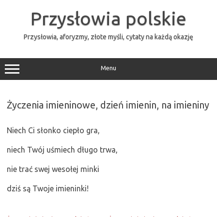
Przejdź
do
Przysłowia polskie
treści
Przysłowia, aforyzmy, złote myśli, cytaty na każdą okazję
Menu
Życzenia imieninowe, dzień imienin, na imieniny
Niech Ci słonko ciepło gra,
niech Twój uśmiech długo trwa,
nie trać swej wesołej minki
dziś są Twoje imieninki!