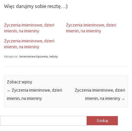
Więc darujmy sobie resztę…:)
Życzenia imieninowe, dzień
Życzenia imieninowe, dzień
imienin, na imieniny
imienin, na imieniny
Życzenia imieninowe, dzień
imienin, na imieniny
Kategoria:
Imieninowe życzenia, teksty
Zobacz wpisy
←
Życzenia imieninowe, dzień
Życzenia imieninowe, dzień
imienin, na imieniny
imienin, na imieniny
→
Szukaj: