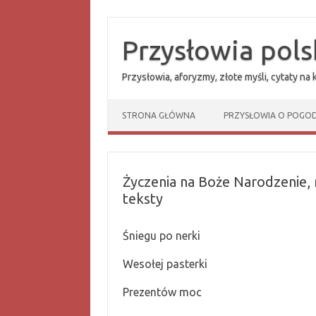
Przejdź
do
treści
Przysłowia pols
Przysłowia, aforyzmy, złote myśli, cytaty na
STRONA GŁÓWNA
PRZYSŁOWIA O POGOD
Życzenia na Boże Narodzenie, 
teksty
Śniegu po nerki
Wesołej pasterki
Prezentów moc