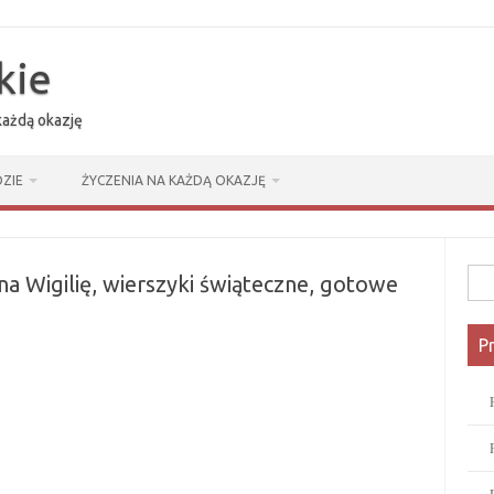
kie
 każdą okazję
ZIE
ŻYCZENIA NA KAŻDĄ OKAZJĘ
Szuk
na Wigilię, wierszyki świąteczne, gotowe
P