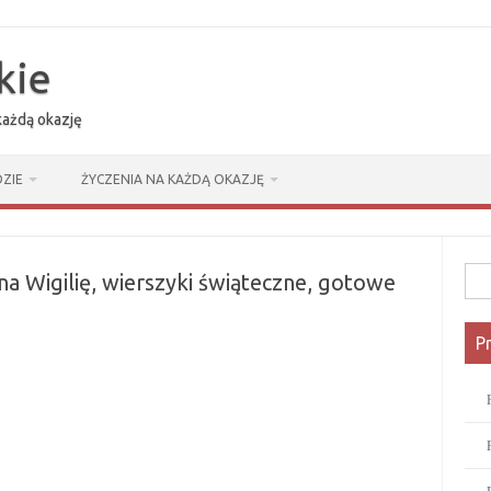
kie
 każdą okazję
ZIE
ŻYCZENIA NA KAŻDĄ OKAZJĘ
Szuk
na Wigilię, wierszyki świąteczne, gotowe
P