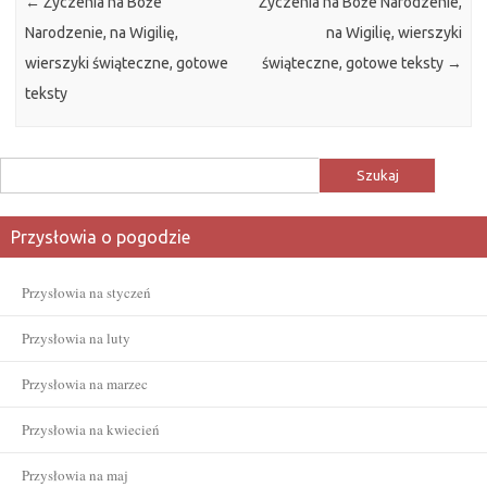
←
Życzenia na Boże
Życzenia na Boże Narodzenie,
Narodzenie, na Wigilię,
na Wigilię, wierszyki
wierszyki świąteczne, gotowe
świąteczne, gotowe teksty
→
teksty
Szukaj:
Przysłowia o pogodzie
Przysłowia na styczeń
Przysłowia na luty
Przysłowia na marzec
Przysłowia na kwiecień
Przysłowia na maj