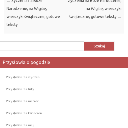
←
Życzenia na Boże
Życzenia na Boże Narodzenie,
Narodzenie, na Wigilię,
na Wigilię, wierszyki
wierszyki świąteczne, gotowe
świąteczne, gotowe teksty
→
teksty
Szukaj:
Przysłowia o pogodzie
Przysłowia na styczeń
Przysłowia na luty
Przysłowia na marzec
Przysłowia na kwiecień
Przysłowia na maj