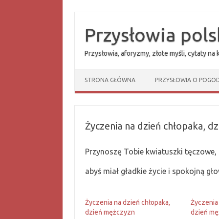
Przejdź
do
treści
Przysłowia pols
Przysłowia, aforyzmy, złote myśli, cytaty na
STRONA GŁÓWNA
PRZYSŁOWIA O POGOD
Życzenia na dzień chłopaka, d
Przynoszę Tobie kwiatuszki tęczowe,
abyś miał gładkie życie i spokojną gł
Życzenia na dzień chłopaka,
Życzenia
dzień mężczyzn
dzień m