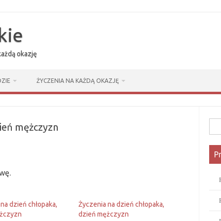
kie
 każdą okazję
ZIE
ŻYCZENIA NA KAŻDĄ OKAZJĘ
Szuk
zień mężczyzn
P
owę.
 na dzień chłopaka,
Życzenia na dzień chłopaka,
ężczyzn
dzień mężczyzn