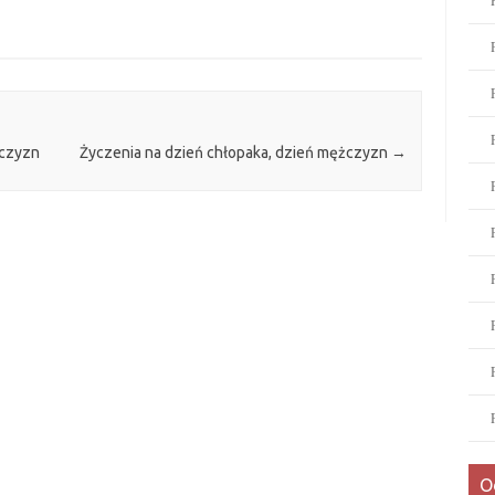
żczyzn
Życzenia na dzień chłopaka, dzień mężczyzn
→
O