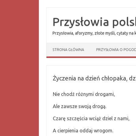
Przejdź
do
treści
Przysłowia pols
Przysłowia, aforyzmy, złote myśli, cytaty na
STRONA GŁÓWNA
PRZYSŁOWIA O POGOD
Życzenia na dzień chłopaka, d
Nie chodź różnymi drogami,
Ale zawsze swoją drogą.
Czarę szczęścia wciąż dziel z nami,
A cierpienia oddaj wrogom.