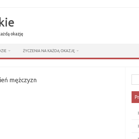
kie
 każdą okazję
ZIE
ŻYCZENIA NA KAŻDĄ OKAZJĘ
Szuk
zień mężczyzn
P