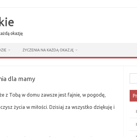
kie
 każdą okazję
ZIE
ŻYCZENIA NA KAŻDĄ OKAZJĘ
Szuk
enia dla mamy
że z Tobą w domu zawsze jest fajnie, w pogodę,
P
czysz życia w miłości. Dzisiaj za wszystko dzię­kuję i