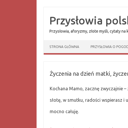
Przejdź
do
treści
Przysłowia pols
Przysłowia, aforyzmy, złote myśli, cytaty na
STRONA GŁÓWNA
PRZYSŁOWIA O POGOD
Życzenia na dzień matki, życz
Kochana Mamo, zacznę zwy­czajnie – 
słotę, w smut­ku, radości wspierasz i u
mocno całuję.