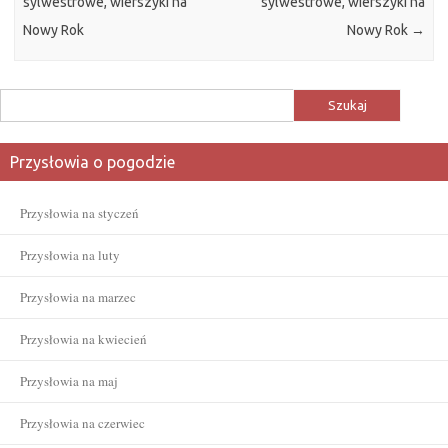
sylwestrowe, wierszyki na
sylwestrowe, wierszyki na
Nowy Rok
Nowy Rok
→
Szukaj:
Przysłowia o pogodzie
Przysłowia na styczeń
Przysłowia na luty
Przysłowia na marzec
Przysłowia na kwiecień
Przysłowia na maj
Przysłowia na czerwiec