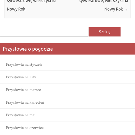
sylwestrowe, wierszyki na
sylwestrowe, wierszyki na
Nowy Rok
Nowy Rok
→
Szukaj:
Przysłowia o pogodzie
Przysłowia na styczeń
Przysłowia na luty
Przysłowia na marzec
Przysłowia na kwiecień
Przysłowia na maj
Przysłowia na czerwiec