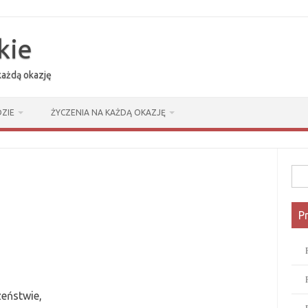
kie
 każdą okazję
ZIE
ŻYCZENIA NA KAŻDĄ OKAZJĘ
Szuk
P
zeństwie,