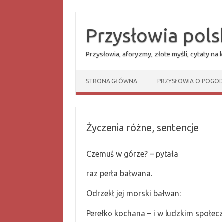
Przejdź
do
treści
Przysłowia pols
Przysłowia, aforyzmy, złote myśli, cytaty na
STRONA GŁÓWNA
PRZYSŁOWIA O POGOD
Życzenia różne, sentencje
Czemuś w górze? – pytała
raz perła bałwana.
Odrzekł jej morski bałwan:
Perełko kochana – i w ludzkim społec