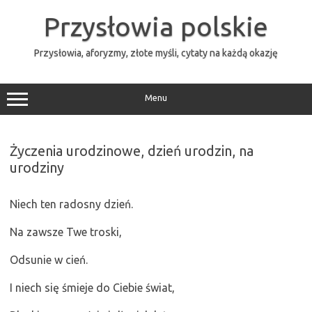
Przejdź
do
Przysłowia polskie
treści
Przysłowia, aforyzmy, złote myśli, cytaty na każdą okazję
Menu
Życzenia urodzinowe, dzień urodzin, na
urodziny
Niech ten radosny dzień.
Na zawsze Twe troski,
Odsunie w cień.
I niech się śmieje do Ciebie świat,