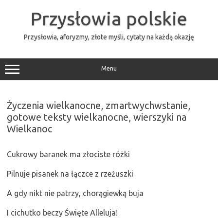
Przejdź
do
Przysłowia polskie
treści
Przysłowia, aforyzmy, złote myśli, cytaty na każdą okazję
Menu
Życzenia wielkanocne, zmartwychwstanie,
gotowe teksty wielkanocne, wierszyki na
Wielkanoc
Cukrowy baranek ma złociste różki
Pilnuje pisanek na łączce z rzeżuszki
A gdy nikt nie patrzy, chorągiewką buja
I cichutko beczy Święte Alleluja!