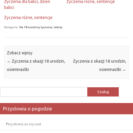
Życzenia dla babci, dzień
Życzenia różne, sentencje
babci
Życzenia różne, sentencje
Kategoria:
Na 18 urodziny życzenia, teksty
Zobacz wpisy
←
Życzenia z okazji 18 urodzin,
Życzenia z okazji 18 urodzin,
osiemnastki
osiemnastki
→
Szukaj:
Przysłowia o pogodzie
Przysłowia na styczeń