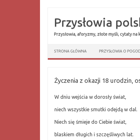
Przejdź
do
treści
Przysłowia pols
Przysłowia, aforyzmy, złote myśli, cytaty na
STRONA GŁÓWNA
PRZYSŁOWIA O POGOD
Życzenia z okazji 18 urodzin, 
W dniu wejścia w dorosły świat,
niech wszystkie smutki odejdą w dal.
Niech się śmieje do Ciebie świat,
blaskiem długich i szczęśliwych lat.