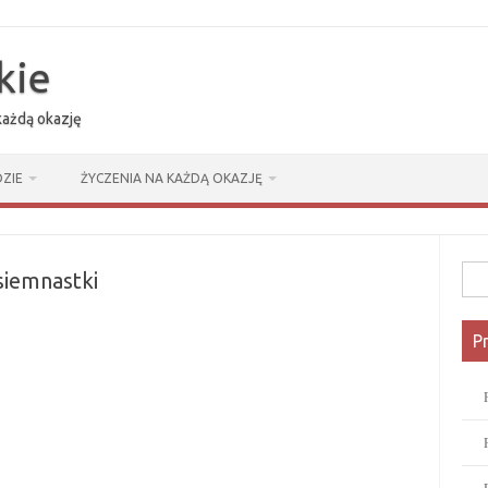
kie
 każdą okazję
ZIE
ŻYCZENIA NA KAŻDĄ OKAZJĘ
Szuk
osiemnastki
P