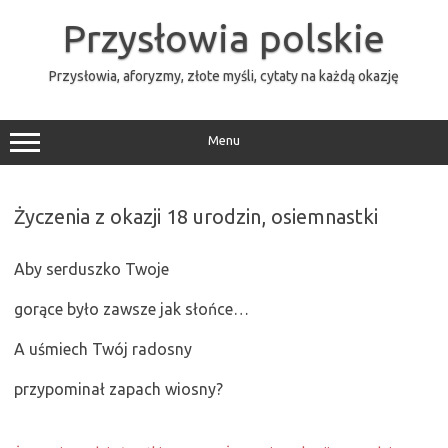
Przejdź
do
Przysłowia polskie
treści
Przysłowia, aforyzmy, złote myśli, cytaty na każdą okazję
Menu
Życzenia z okazji 18 urodzin, osiemnastki
Aby serduszko Twoje
gorące było zawsze jak słońce…
A uśmiech Twój radosny
przypominał zapach wiosny?