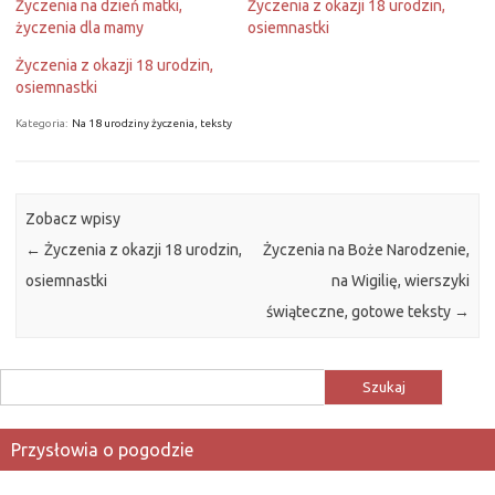
Życzenia na dzień matki,
Życzenia z okazji 18 urodzin,
życzenia dla mamy
osiemnastki
Życzenia z okazji 18 urodzin,
osiemnastki
Kategoria:
Na 18 urodziny życzenia, teksty
Zobacz wpisy
←
Życzenia z okazji 18 urodzin,
Życzenia na Boże Narodzenie,
osiemnastki
na Wigilię, wierszyki
świąteczne, gotowe teksty
→
Szukaj:
Przysłowia o pogodzie