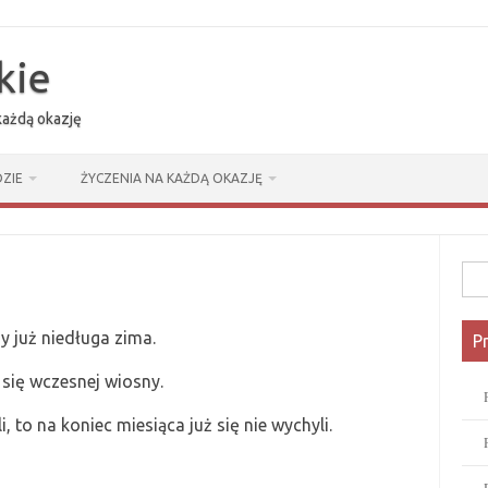
kie
 każdą okazję
ZIE
ŻYCZENIA NA KAŻDĄ OKAZJĘ
Szuk
 już niedługa zima.
P
 się wczesnej wiosny.
 to na koniec miesiąca już się nie wychyli.