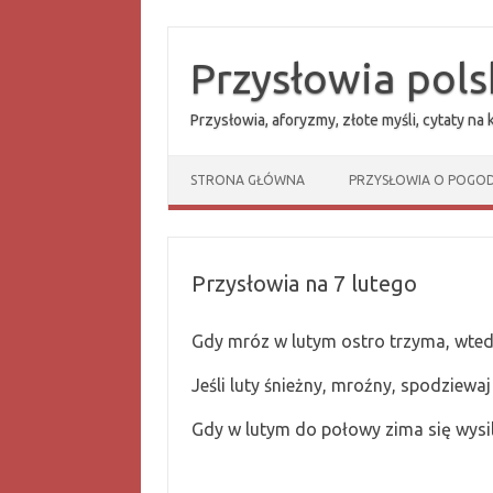
Przejdź
do
treści
Przysłowia pols
Przysłowia, aforyzmy, złote myśli, cytaty na
STRONA GŁÓWNA
PRZYSŁOWIA O POGOD
Przysłowia na 7 lutego
Gdy mróz w lutym ostro trzyma, wtedy
Jeśli luty śnieżny, mroźny, spodziewaj
Gdy w lutym do połowy zima się wysili,