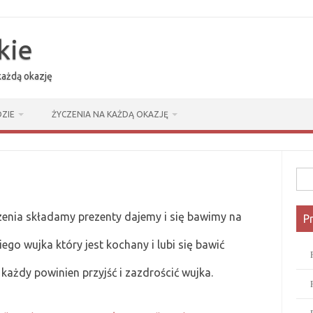
kie
 każdą okazję
ZIE
ŻYCZENIA NA KAŻDĄ OKAZJĘ
Szuk
zenia składamy prezenty dajemy i się bawimy na
P
ego wujka który jest kochany i lubi się bawić
a każdy powinien przyjść i zazdrościć wujka.