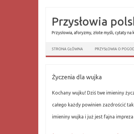
Przejdź
do
treści
Przysłowia pols
Przysłowia, aforyzmy, złote myśli, cytaty na
STRONA GŁÓWNA
PRZYSŁOWIA O POGOD
Życzenia dla wujka
Kochany wujku! Dziś twe imieniny życ
całego każdy powinien zazdrościć taki
imieniny wujka i już jest fajna imprez