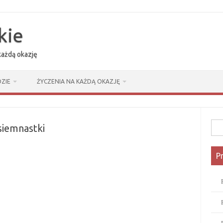
kie
 każdą okazję
ZIE
ŻYCZENIA NA KAŻDĄ OKAZJĘ
Szuk
osiemnastki
P