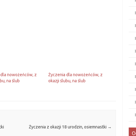
 dla nowożeńców, z
Życzenia dla nowożeńców, z
ubu, na ślub
okazji ślubu, na ślub
tki
Życzenia z okazji 18 urodzin, osiemnastki
→
O