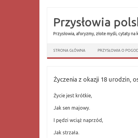
Przejdź
do
treści
Przysłowia pols
Przysłowia, aforyzmy, złote myśli, cytaty na
STRONA GŁÓWNA
PRZYSŁOWIA O POGOD
Życzenia z okazji 18 urodzin, 
Życie jest krótkie,
Jak sen majowy.
I pędzi wciąż naprzód,
Jak strzała.